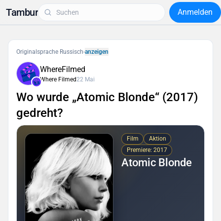
Tambur
Anmelden
Originalsprache Russisch
-
anzeigen
WhereFilmed
Where Filmed
22 Mai
Wo wurde „Atomic Blonde“ (2017)
gedreht?
Film
Aktion
Premiere: 2017
Atomic Blonde