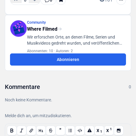
Community
Where Filmed
Wir erforschen Orte, an denen Filme, Serien und
Musikvideos gedreht wurden, und veröffentlichen
unsere Funde in einer für alle Benutzer zugänglichen
Abonnenten: 10
·
Autoren: 2
Datenbank.
Abonnieren
Kommentare
0
Noch keine Kommentare.
Melde dich an, um mitzudiskutieren.
"
1
X
X
1