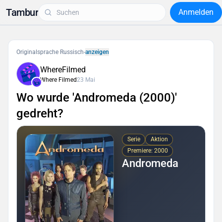
Tambur
Anmelden
Originalsprache Russisch
-
anzeigen
WhereFilmed
Where Filmed
23 Mai
Wo wurde 'Andromeda (2000)'
gedreht?
Serie
Aktion
Premiere: 2000
Andromeda