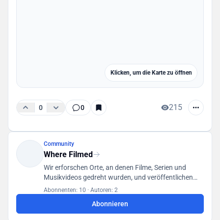
Klicken, um die Karte zu öffnen
215
0
0
Community
Where Filmed
Wir erforschen Orte, an denen Filme, Serien und
Musikvideos gedreht wurden, und veröffentlichen
unsere Funde in einer für alle Benutzer zugänglichen
Abonnenten: 10
·
Autoren: 2
Datenbank.
Abonnieren