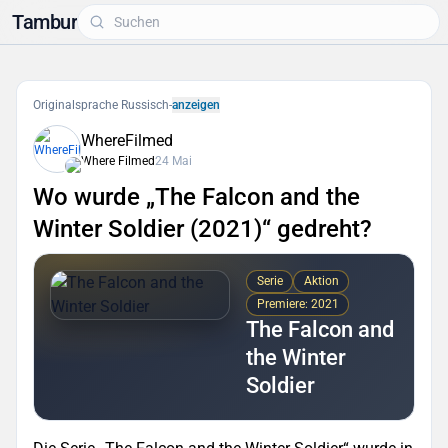
Tambur
Originalsprache Russisch
-
anzeigen
WhereFilmed
Where Filmed
24 Mai
Wo wurde „The Falcon and the
Winter Soldier (2021)“ gedreht?
Serie
Aktion
Premiere: 2021
The Falcon and
the Winter
Soldier