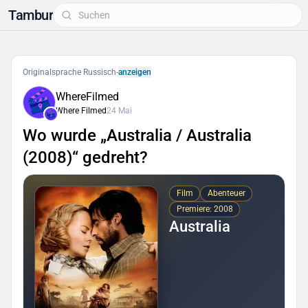
Tambur
Originalsprache Russisch
-
anzeigen
WhereFilmed
Where Filmed
24 Mai
Wo wurde „Australia / Australia
(2008)“ gedreht?
Film
Abenteuer
Premiere: 2008
Australia