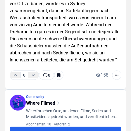
vor Ort zu bauen, wurde es in Sydney
zusammengebaut, dann in Sattelaufliegern nach
Westaustralien transportiert, wo es von einem Team
von vierzig Arbeitern errichtet wurde. Während der
Dreharbeiten gab es in der Gegend seltene Regenfälle.
Dies verursachte schwere Überschwemmungen, und
die Schauspieler mussten die Außenaufnahmen
abbrechen und nach Sydney fliehen, wo sie an
Innenszenen arbeiteten, die am Set gedreht wurden.“
158
0
0
Community
Where Filmed
Wir erforschen Orte, an denen Filme, Serien und
Musikvideos gedreht wurden, und veröffentlichen
unsere Funde in einer für alle Benutzer zugänglichen
Abonnenten: 10
·
Autoren: 2
Datenbank.