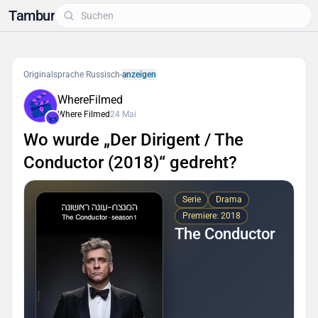
Tambur
Originalsprache Russisch
-
anzeigen
WhereFilmed
Where Filmed
24 Mai
Wo wurde „Der Dirigent / The
Conductor (2018)“ gedreht?
Serie
Drama
Premiere: 2018
The Conductor