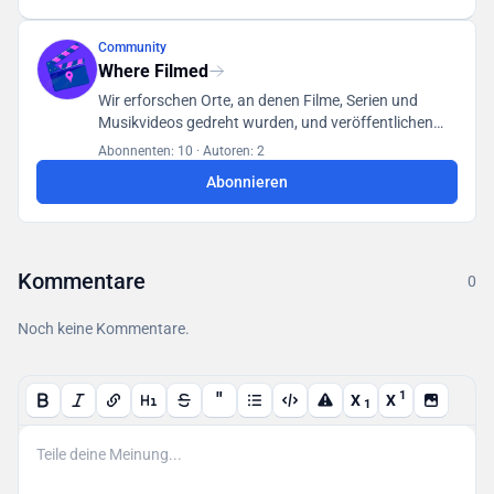
Community
Where Filmed
Wir erforschen Orte, an denen Filme, Serien und
Musikvideos gedreht wurden, und veröffentlichen
unsere Funde in einer für alle Benutzer zugänglichen
Abonnenten: 10
·
Autoren: 2
Datenbank.
Abonnieren
Kommentare
0
Noch keine Kommentare.
"
1
X
X
1