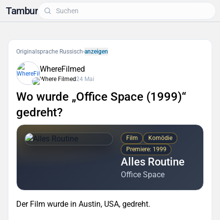
Tambur
Originalsprache Russisch
-
anzeigen
WhereFilmed
Where Filmed
24 Mai
Wo wurde „Office Space (1999)“
gedreht?
Film
Komödie
Premiere: 1999
Alles Routine
Office Space
Der Film wurde in Austin, USA, gedreht.