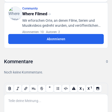
Community
Where Filmed
Wir erforschen Orte, an denen Filme, Serien und
Musikvideos gedreht wurden, und veröffentlichen
unsere Funde in einer für alle Benutzer zugänglichen
Abonnenten: 10
·
Autoren: 2
Datenbank.
Abonnieren
Kommentare
0
Noch keine Kommentare.
"
1
X
X
1