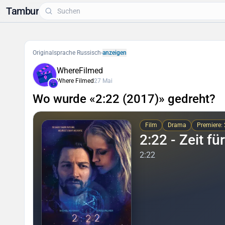
Tambur
Originalsprache Russisch
-
anzeigen
WhereFilmed
Where Filmed
27 Mai
Wo wurde «2:22 (2017)» gedreht?
Film
Drama
Premiere:
2:22 - Zeit fü
2:22