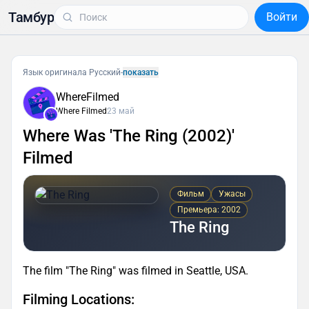
Тамбур
Войти
Язык оригинала Русский
-
показать
WhereFilmed
Where Filmed
23 май
Where Was 'The Ring (2002)'
Filmed
Фильм
Ужасы
Премьера: 2002
The Ring
The film "The Ring" was filmed in Seattle, USA.
Filming Locations: