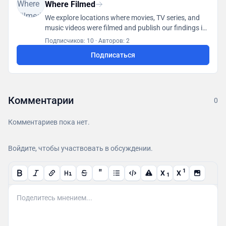
Where Filmed
We explore locations where movies, TV series, and
music videos were filmed and publish our findings in
a database accessible to all users.
Подписчиков: 10
·
Авторов: 2
Подписаться
Комментарии
0
Комментариев пока нет.
Войдите, чтобы участвовать в обсуждении.
"
1
X
X
1