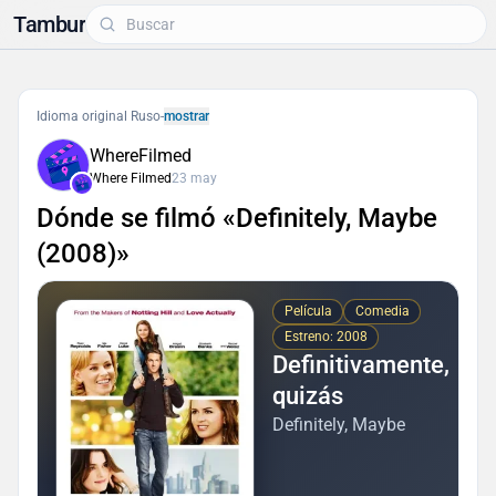
Tambur
Idioma original Ruso
-
mostrar
WhereFilmed
Where Filmed
23 may
Dónde se filmó «Definitely, Maybe
(2008)»
Película
Comedia
Estreno: 2008
Definitivamente,
quizás
Definitely, Maybe