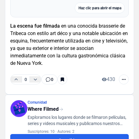
Haz clic para abrir el mapa
La escena fue filmada
en una conocida brasserie de
Tribeca con estilo art déco y una notable ubicación en
esquina, frecuentemente utilizada en cine y televisión,
ya que su exterior e interior se asocian
inmediatamente con la cultura gastronómica clásica
de Nueva York.
430
0
0
Comunidad
Where Filmed
Exploramos los lugares donde se filmaron películas,
series y videos musicales y publicamos nuestros
hallazgos en una base de datos accesible para todos
Suscriptores: 10
·
Autores: 2
los usuarios.