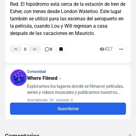
Red. El hipódromo está cerca de la estación de tren de
Esher, con trenes desde London Waterloo. Este lugar
también se utilizó para las escenas del aeropuerto en
la película, cuando Lou y Will regresan a casa
después de las vacaciones en Mauricio.
427
0
0
Comunidad
Where Filmed
Exploramos los lugares donde se filmaron películas,
series y videos musicales y publicamos nuestros
hallazgos en una base de datos accesible para todos
Suscriptores: 10
·
Autores: 2
los usuarios.
Suscribirse