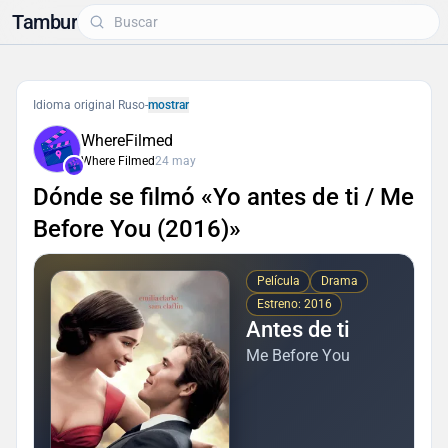
Tambur
Idioma original Ruso
-
mostrar
WhereFilmed
Where Filmed
24 may
Dónde se filmó «Yo antes de ti / Me
Before You (2016)»
Película
Drama
Estreno: 2016
Antes de ti
Me Before You