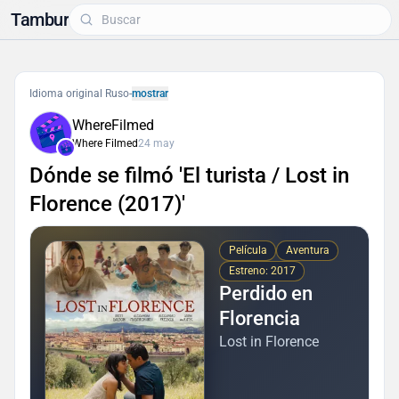
Tambur
Idioma original Ruso
-
mostrar
WhereFilmed
Where Filmed
24 may
Dónde se filmó 'El turista / Lost in
Florence (2017)'
Película
Aventura
Estreno: 2017
Perdido en
Florencia
Lost in Florence