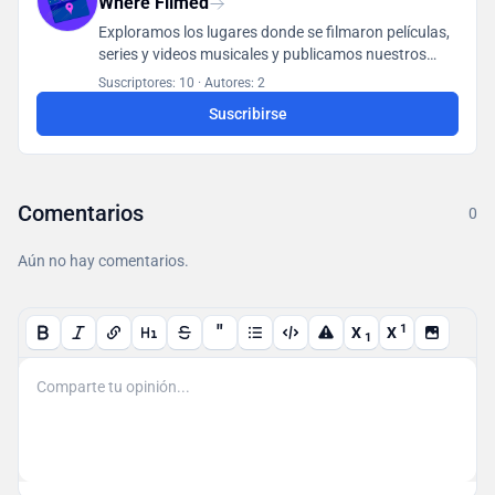
Where Filmed
Exploramos los lugares donde se filmaron películas,
series y videos musicales y publicamos nuestros
hallazgos en una base de datos accesible para todos
Suscriptores: 10
·
Autores: 2
los usuarios.
Suscribirse
Comentarios
0
Aún no hay comentarios.
"
1
X
X
1