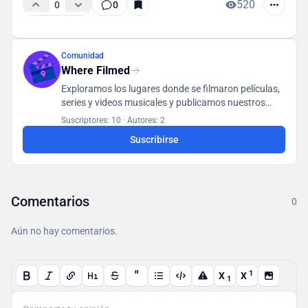
520
0
0
Comunidad
Where Filmed
Exploramos los lugares donde se filmaron películas,
series y videos musicales y publicamos nuestros
hallazgos en una base de datos accesible para todos
Suscriptores: 10
·
Autores: 2
los usuarios.
Suscribirse
Comentarios
0
Aún no hay comentarios.
"
1
X
X
1