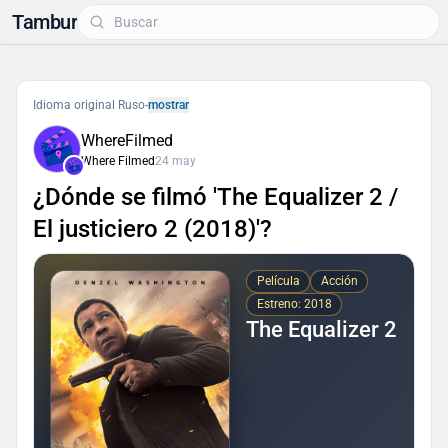
Tambur
Idioma original Ruso
-
mostrar
WhereFilmed
Where Filmed
24 may
¿Dónde se filmó 'The Equalizer 2 /
El justiciero 2 (2018)'?
Película
Acción
Estreno: 2018
The Equalizer 2