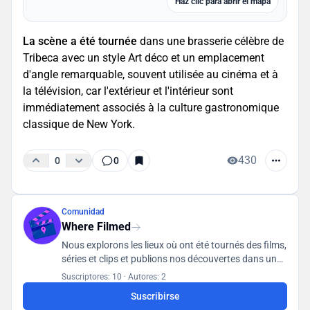
Haz clic para abrir el mapa
La scène a été tournée
dans une brasserie célèbre de
Tribeca avec un style Art déco et un emplacement
d'angle remarquable, souvent utilisée au cinéma et à
la télévision, car l'extérieur et l'intérieur sont
immédiatement associés à la culture gastronomique
classique de New York.
430
0
0
Comunidad
Where Filmed
Nous explorons les lieux où ont été tournés des films,
séries et clips et publions nos découvertes dans une
base de données accessible à tous les utilisateurs.
Suscriptores: 10
·
Autores: 2
Suscribirse