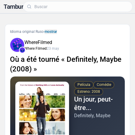
Tambur
Idioma original Ruso
-
mostrar
WhereFilmed
Where Filmed
23 may
Où a été tourné « Definitely, Maybe
(2008) »
Película
Comédie
Estreno: 2008
Un jour, peut-
être...
Definitely, Maybe