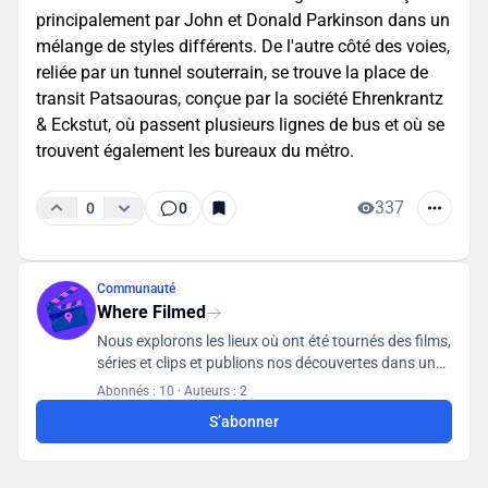
principalement par John et Donald Parkinson dans un
mélange de styles différents. De l'autre côté des voies,
reliée par un tunnel souterrain, se trouve la place de
transit Patsaouras, conçue par la société Ehrenkrantz
& Eckstut, où passent plusieurs lignes de bus et où se
trouvent également les bureaux du métro.
337
0
0
Communauté
Where Filmed
Nous explorons les lieux où ont été tournés des films,
séries et clips et publions nos découvertes dans une
base de données accessible à tous les utilisateurs.
Abonnés : 10
·
Auteurs : 2
S’abonner