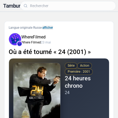
Tambur
Langue originale Russe
-
afficher
WhereFilmed
Where Filmed
23 mai
Où a été tourné « 24 (2001) »
Série
Action
Première : 2001
24 heures
chrono
24