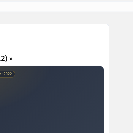
2) »
e : 2022