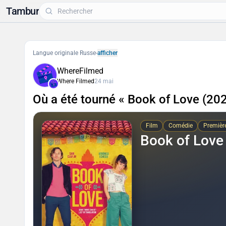
Tambur
Langue originale Russe
-
afficher
WhereFilmed
Where Filmed
24 mai
Où a été tourné « Book of Love (202
Film
Comédie
Premièr
Book of Love