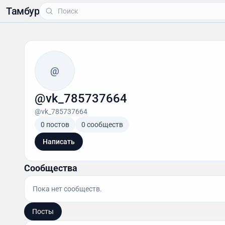
Тамбур
@
@vk_785737664
@vk_785737664
0 постов
0 сообществ
Написать
Сообщества
Пока нет сообществ.
Посты