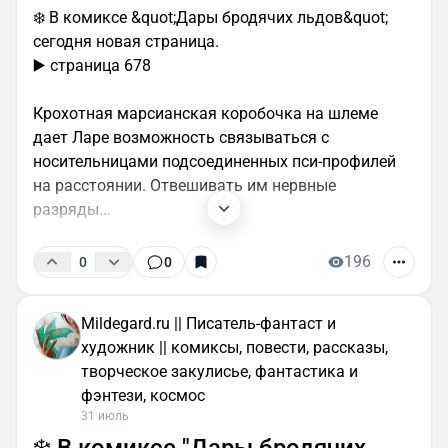
❄️ В комиксе &quot;Дары бродячих льдов&quot;
сегодня новая страница.
▶️ страница 678
Крохотная марсианская коробочка на шлеме
дает Ларе возможность связываться с
носительницами подсоединенных пси-профилей
на расстоянии. Отвешивать им нервные
разряды...
196
0
0
Mildegard.ru || Писатель-фантаст и
художник || комиксы, повести, рассказы,
творческое закулисье, фантастика и
фэнтези, космос
31 июль
❄️ В комиксе "Дары бродячих