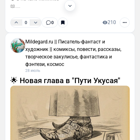
📖....
210
0
0
Mildegard.ru || Писатель-фантаст и
художник || комиксы, повести, рассказы,
творческое закулисье, фантастика и
фэнтези, космос
28 июль
🌟 Новая глава в "Пути Укусая"