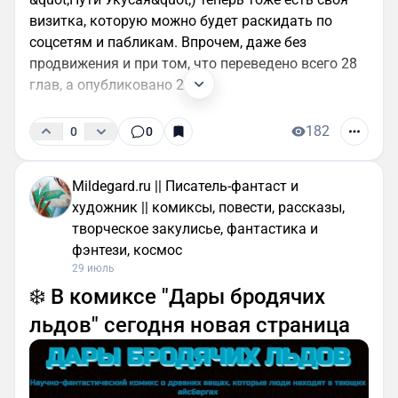
визитка, которую можно будет раскидать по
соцсетям и пабликам. Впрочем, даже без
продвижения и при том, что переведено всего 28
глав, а опубликовано 25,...
182
0
0
Mildegard.ru || Писатель-фантаст и
художник || комиксы, повести, рассказы,
творческое закулисье, фантастика и
фэнтези, космос
29 июль
❄️ В комиксе "Дары бродячих
льдов" сегодня новая страница