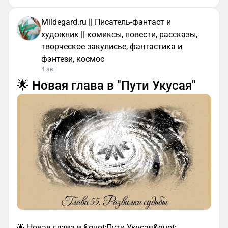
Mildegard.ru || Писатель-фантаст и
художник || комиксы, повести, рассказы,
творческое закулисье, фантастика и
фэнтези, космос
4 авг
🌟 Новая глава в "Пути Укусая"
🌟 Новая глава в &quot;Пути Укусая&quot;