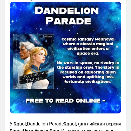
У &quot;Dandelion Parade&quot; (английская версия
&quot;Пути Укусая&quot;) теперь тоже есть своя