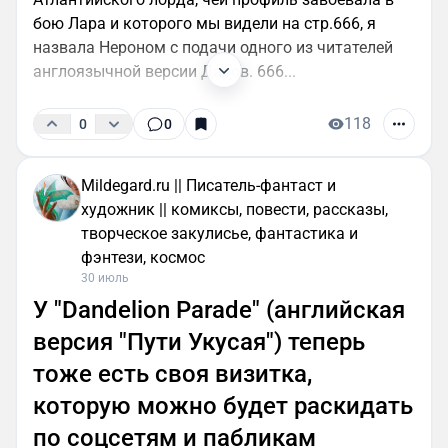
бою Лара и которого мы видели на стр.666, я
назвала Нероном с подачи одного из читателей
англоязычной версии Даров. 666...
118
0
0
Mildegard.ru || Писатель-фантаст и
художник || комиксы, повести, рассказы,
творческое закулисье, фантастика и
фэнтези, космос
30 июль
У "Dandelion Parade" (английская
версия "Пути Укусая") теперь
тоже есть своя визитка,
которую можно будет раскидать
по соцсетям и пабликам