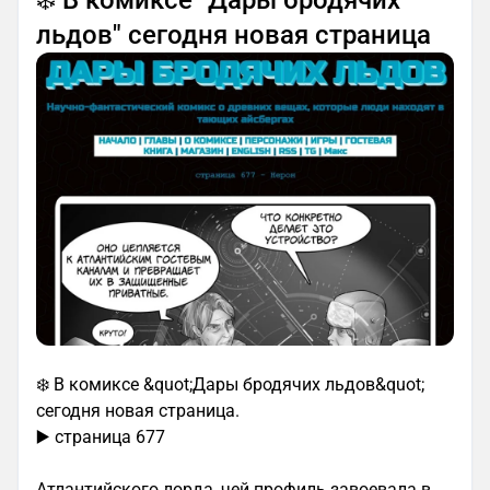
льдов" сегодня новая страница
❄️ В комиксе &quot;Дары бродячих льдов&quot;
сегодня новая страница.
▶️ страница 677
Атлантийского лорда, чей профиль завоевала в