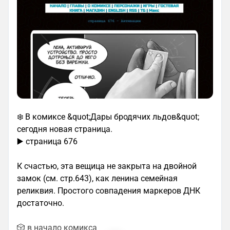
❄️ В комиксе &quot;Дары бродячих льдов&quot;
сегодня новая страница.
▶️ страница 676
К счастью, эта вещица не закрыта на двойной
замок (см. стр.643), как ленина семейная
реликвия. Простого совпадения маркеров ДНК
достаточно.
🎲 в начало комикса