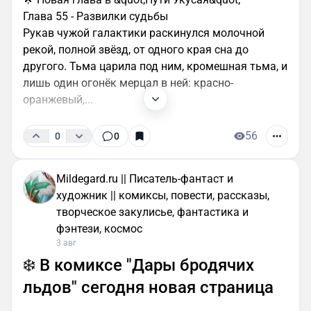
Глава 55 - Развилки судьбы
Рукав чужой галактики раскинулся молочной
рекой, полной звёзд, от одного края сна до
другого. Тьма царила под ним, кромешная тьма, и
лишь один огонёк мерцал в ней: красно-
оранжевый,...
56
0
0
Mildegard.ru || Писатель-фантаст и
художник || комиксы, повести, рассказы,
творческое закулисье, фантастика и
фэнтези, космос
3 авг
❄️ В комиксе "Дары бродячих
льдов" сегодня новая страница