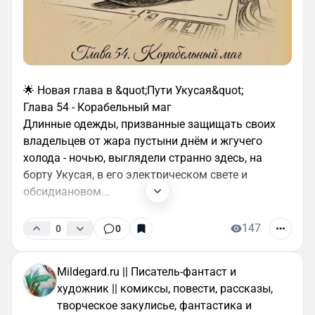
🌟 Новая глава в &quot;Пути Укусая&quot;
Глава 54 - Корабельный маг
Длинные одежды, призванные защищать своих
владельцев от жара пустыни днём и жгучего
холода - ночью, выглядели странно здесь, на
борту Укусая, в его электрическом свете и
обсидиановом...
147
0
0
Mildegard.ru || Писатель-фантаст и
художник || комиксы, повести, рассказы,
творческое закулисье, фантастика и