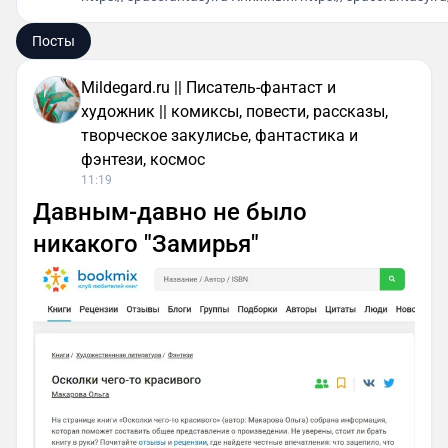
Посты
Mildegard.ru || Писатель-фантаст и
художник || комиксы, повести, рассказы,
творческое закулисье, фантастика и
фэнтези, космос
11:19
Давным-давно не было
никакого "Замирья"