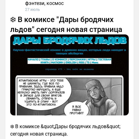
фэнтези, космос
27 июль
❄️ В комиксе "Дары бродячих
льдов" сегодня новая страница
❄️ В комиксе &quot;Дары бродячих льдов&quot;
сегодня новая страница.