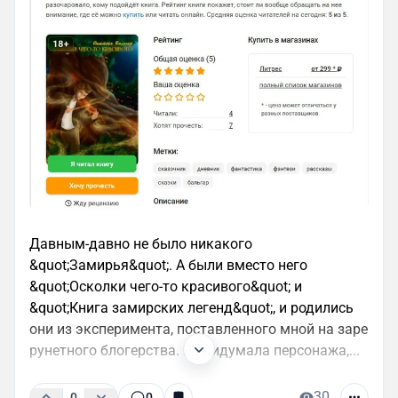
Давным-давно не было никакого
&quot;Замирья&quot;. А были вместо него
&quot;Осколки чего-то красивого&quot; и
&quot;Книга замирских легенд&quot;, и родились
они из эксперимента, поставленного мной на заре
рунетного блогерства. Я придумала персонажа,...
30
0
0