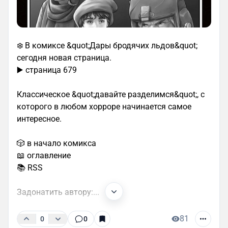
❄️ В комиксе &quot;Дары бродячих льдов&quot;
сегодня новая страница.
▶️ страница 679
Классическое &quot;давайте разделимся&quot;, с
которого в любом хорроре начинается самое
интересное.
🎲 в начало комикса
📖 оглавление
📚 RSS
Задонатить автору:...
81
0
0