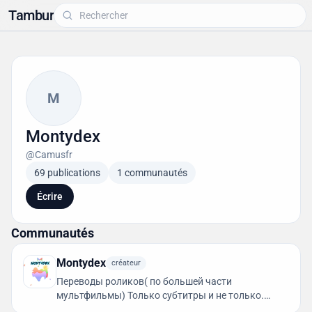
Tambur
M
Montydex
@Camusfr
69 publications
1 communautés
Écrire
Communautés
Montydex
créateur
Переводы роликов( по большей части
мультфильмы) Только субтитры и не только.
Также реклама своих новелл и перевод