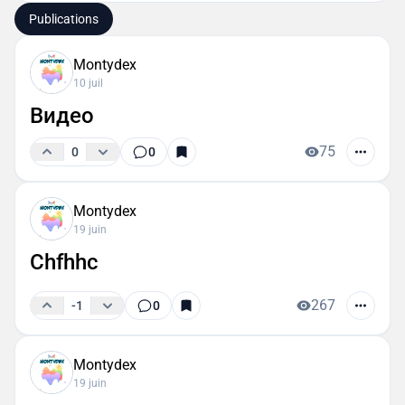
зарубежных.По всем вопросам писать @Camusfr
Publications
Montydex
10 juil
Видео
75
0
0
Montydex
19 juin
Chfhhc
267
-1
0
Montydex
19 juin