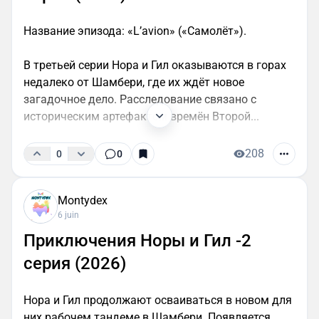
Название эпизода: «L’avion» («Самолёт»).
В третьей серии Нора и Гил оказываются в горах
недалеко от Шамбери, где их ждёт новое
загадочное дело. Расследование связано с
историческим артефактом времён Второй...
208
0
0
Montydex
6 juin
Приключения Норы и Гил -2
серия (2026)
Нора и Гил продолжают осваиваться в новом для
них рабочем тандеме в Шамбери. Появляется