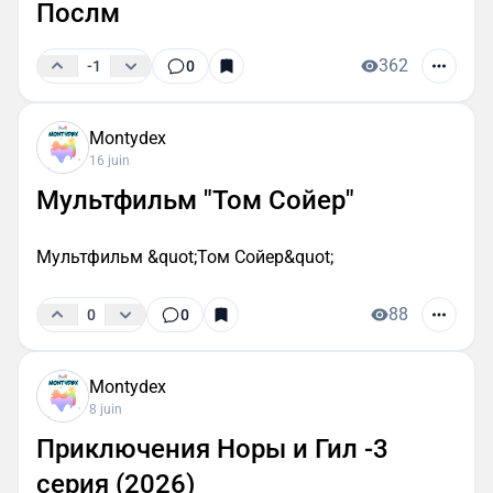
Послм
362
-1
0
Montydex
16 juin
Мультфильм "Том Сойер"
Мультфильм &quot;Том Сойер&quot;
88
0
0
Montydex
8 juin
Приключения Норы и Гил -3
серия (2026)