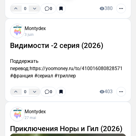
380
0
0
Montydex
3 juin
Видимости -2 серия (2026)
Поддержать
перевод:https://yoomoney.ru/to/410016080828571
#франция #сериал #триллер
403
0
0
Montydex
27 mai
Приключения Норы и Гил (2026)