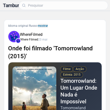
Tambur
Idioma original Russo
-
mostrar
WhereFilmed
Where Filmed
23 mai
Onde foi filmado 'Tomorrowland
(2015)'
Filme
Acção
Estreia: 2015
Tomorrowland:
Um Lugar Onde
Nada é
Impossível
Tomorrowland