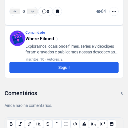
64
0
0
Comunidade
Where Filmed
Exploramos locais onde filmes, séries e videoclipes
foram gravados e publicamos nossas descobertas
em um banco de dados acessível a todos os
Inscritos: 10
·
Autores: 2
usuários.
Seguir
Comentários
0
Ainda não há comentários.
"
1
X
X
1