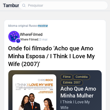
Tambur
Idioma original Russo
-
mostrar
WhereFilmed
Where Filmed
23 mai
Onde foi filmado 'Acho que Amo
Minha Esposa / I Think I Love My
Wife (2007)'
Filme
Comédia
Estreia: 2007
Acho Que Amo
Minha Mulher
I Think I Love My
Wife