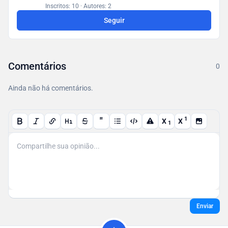
em um banco de dados acessível a todos os
Inscritos: 10
·
Autores: 2
usuários.
Seguir
Comentários
0
Ainda não há comentários.
"
1
X
X
1
Enviar