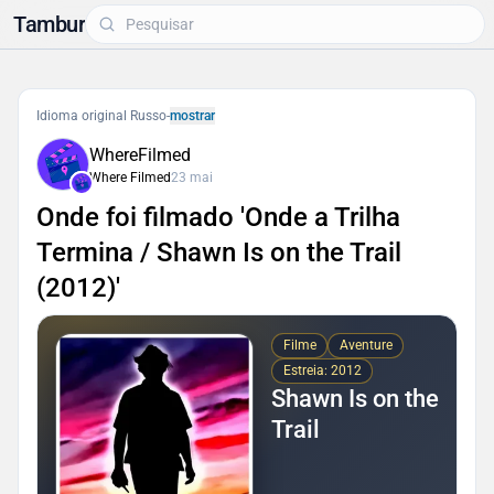
Tambur
Idioma original Russo
-
mostrar
WhereFilmed
Where Filmed
23 mai
Onde foi filmado 'Onde a Trilha
Termina / Shawn Is on the Trail
(2012)'
Filme
Aventure
Estreia: 2012
Shawn Is on the
Trail