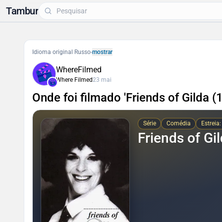
Tambur
Idioma original Russo
-
mostrar
WhereFilmed
Where Filmed
23 mai
Onde foi filmado 'Friends of Gilda (
Série
Comédia
Estreia
Friends of Gi