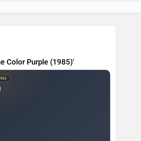
he Color Purple (1985)'
1985
a