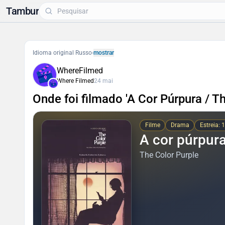
Tambur
Idioma original Russo
-
mostrar
WhereFilmed
Where Filmed
24 mai
Onde foi filmado 'A Cor Púrpura / T
Filme
Drama
Estreia: 
A cor púrpur
The Color Purple