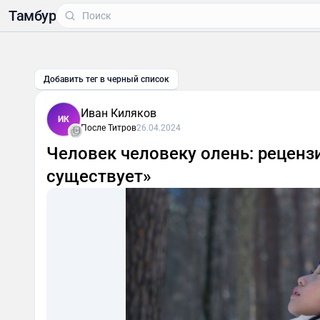
Тамбур
Добавить тег в черный список
Иван Киляков
ИК
После Титров
26.04.2024
Человек человеку олень: реценз
существует»