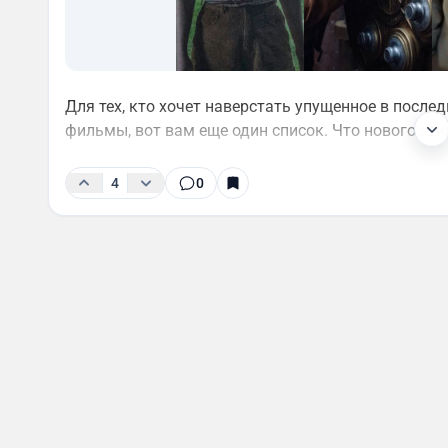
Для тех, кто хочет наверстать упущенное в после
фильмы, вот вам еще один список. Что нового эти
4
0