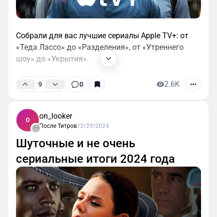
Собрали для вас лучшие сериалы Apple TV+: от
«Теда Лассо» до «Разделения», от «Утреннего
шоу» до «Укрытия».
2.6K
9
0
on_looker
O
После Титров
12/29/2024
Шуточные и не очень
сериальные итоги 2024 года