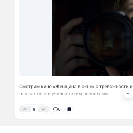
Смотрим кино «Женщина в окне» о тревожности и 
плюсах он получился таким невнятным.
8
0