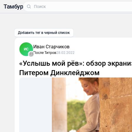
Тамбур
Добавить тег в черный список
Иван Старчиков
ИС
После Титров
28.02.2022
«Услышь мой рёв»: обзор экрани
Питером Динклейджом