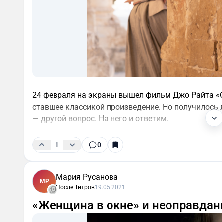
24 февраля на экраны вышел фильм Джо Райта «С
ставшее классикой произведение. Но получилось л
— другой вопрос. На него и ответим.
1
0
Мария Русанова
МР
После Титров
19.05.2021
«Женщина в окне» и неоправдан