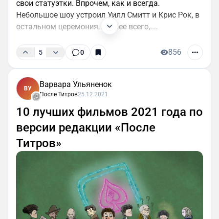
свои статуэтки. Впрочем, как и всегда.
Небольшое шоу устроил Уилл Смитт и Крис Рок, в
остальном церемония, скорее всего,....
856
5
0
Варвара Ульяненок
ВУ
После Титров
25.12.2021
10 лучших фильмов 2021 года по
версии редакции «После
Титров»