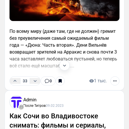
По всему миру (даже там, где не должен) гремит
без преувеличения самый ожидаемый фильм
года — «Дюна: Часть вторая». Дени Вильнёв
возвращает зрителей на Арракис и снова почти 3
часа заставляет любоваться пустыней, но теперь
всё стало ещё масштабнее,.....
1 тыс.
33
0
Admin
После Титров
09.02.2023
Как Сочи во Владивостоке
снимать: фильмы и сериалы,