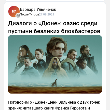
Варвара Ульяненок
ВУ
После Титров
27.09.2021
Диалоги о «Дюне»: оазис среди
пустыни безликих блокбастеров
Поговорим о «Дюне» Дени Вильнева с двух точек
зрения: читавшего книги Фрэнка Герберта и