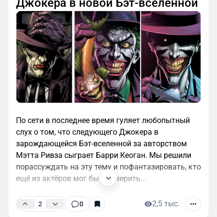
Джокера в новой Бэт-вселенной
По сети в последнее время гуляет любопытный
слух о том, что следующего Джокера в
зарождающейся Бэт-вселенной за авторством
Мэтта Ривза сыграет Барри Кеоган. Мы решили
порассуждать на эту тему и пофантазировать, кто
ещё из актёров мог бы примерить...
2,5 тыс.
2
0