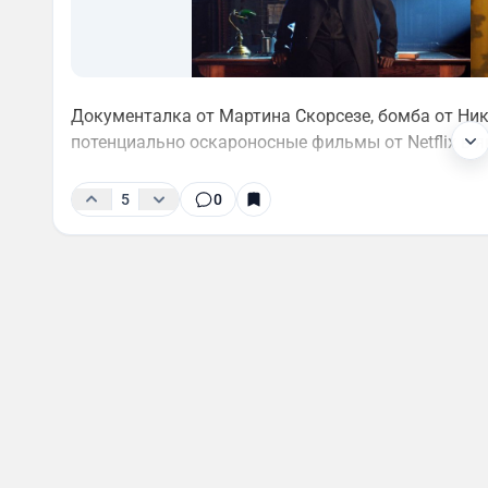
Документалка от Мартина Скорсезе, бомба от Ни
потенциально оскароносные фильмы от Netflix в я
5
0