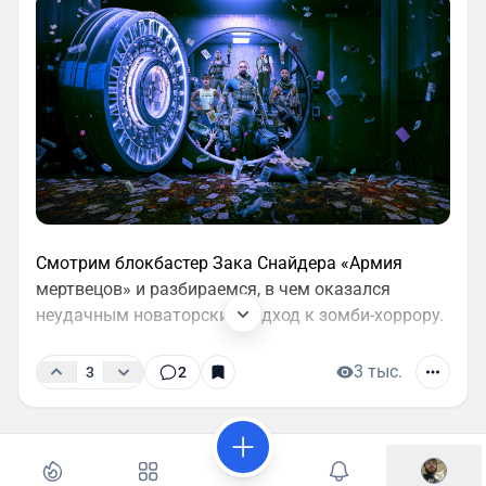
Смотрим блокбастер Зака Снайдера «Армия
мертвецов» и разбираемся, в чем оказался
неудачным новаторский подход к зомби-хоррору.
3 тыс.
3
2