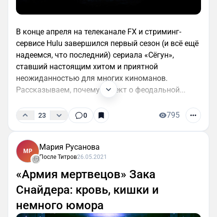
В конце апреля на телеканале FX и стриминг-
сервисе Hulu завершился первый сезон (и всё ещё
надеемся, что последний) сериала «Сёгун»,
ставший настоящим хитом и приятной
неожиданностью для многих киноманов.
Рассказываем, почему проект о феодальной...
795
23
0
Мария Русанова
МР
После Титров
26.05.2021
«Армия мертвецов» Зака
Снайдера: кровь, кишки и
немного юмора