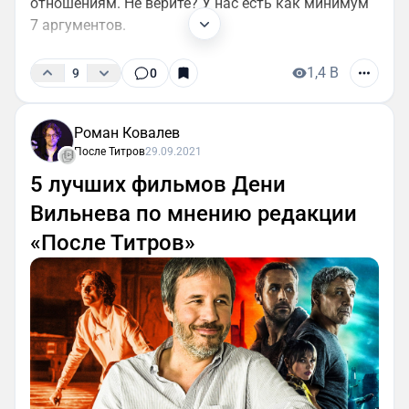
отношениям. Не верите? У нас есть как минимум
7 аргументов.
1,4 B
9
0
Роман Ковалев
После Титров
29.09.2021
5 лучших фильмов Дени
Вильнева по мнению редакции
«После Титров»