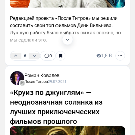
Редакцией проекта «После Титров» мы решили
составить свой топ фильмов Дени Вильнева.
Лучшую работу было выбрать ой как сложно, но
мы сделали это.
1,8 B
6
0
Роман Ковалев
После Титров
29.07.2021
«Круиз по джунглям» —
неоднозначная солянка из
лучших приключенческих
фильмов прошлого