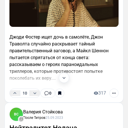
Джоди Фостер ищет дочь в самолёте, Джон
Траволта случайно раскрывает тайный
правительственный заговор, а Майкл Шеннон
пытается спрятаться от конца света:
рассказываем о героях параноидальных
триллеров, которые противостоят попытке
поколебать их веру....
317
10
0
Валерия Стойкова
ВС
После Титров
25.09.2023
Нейтралитет Нолана.