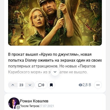
В прокат вышел «Круиз по джунглям», новая
попытка Disney оживить на экранах один из своих
популярных аттракционов. Но новых «Пиратов
Карибского моря» из этой затеи не вышло.
2,8 B
23
0
Роман Ковалев
После Титров
27.07.2021