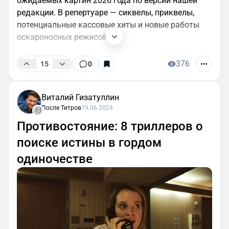
ожидаемых картин 2026 года по версии нашей
редакции. В репертуаре — сиквелы, приквелы,
потенциальные кассовые хиты и новые работы
оскароносных режиссёров.
376
15
0
Виталий Гизатуллин
После Титров
19.06.2024
Противостояние: 8 триллеров о
поиске истины в гордом
одиночестве