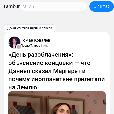
Tambur
Giriş Yap
Добавить тег в черный список
Роман Ковалев
После Титров
3 Ağu
«День разоблачения»:
объяснение концовки — что
Дэниел сказал Маргарет и
почему инопланетяне прилетали
на Землю