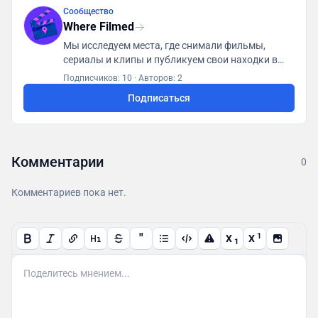
Сообщество
Where Filmed
Мы исследуем места, где снимали фильмы,
сериалы и клипы и публикуем свои находки в
базу данных доступную всем пользователям
Подписчиков: 10
·
Авторов: 2
Подписаться
Комментарии
0
Комментариев пока нет.
"
1
X
X
1