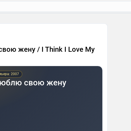
вою жену / I Think I Love My
ьера: 2007
люблю свою жену