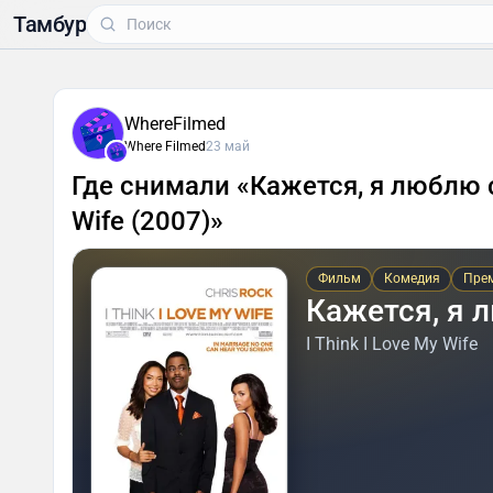
Тамбур
WhereFilmed
Where Filmed
23 май
Где снимали «Кажется, я люблю с
Wife (2007)»
Фильм
Комедия
Прем
Кажется, я 
I Think I Love My Wife