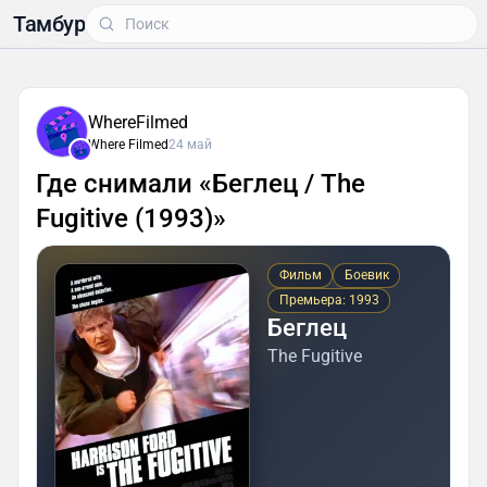
Тамбур
WhereFilmed
Where Filmed
24 май
Где снимали «Беглец / The
Fugitive (1993)»
Фильм
Боевик
Премьера: 1993
Беглец
The Fugitive