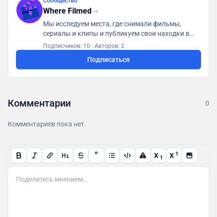
Сообщество
Where Filmed
Мы исследуем места, где снимали фильмы,
сериалы и клипы и публикуем свои находки в
базу данных доступную всем пользователям
Подписчиков: 10
·
Авторов: 2
Подписаться
Комментарии
0
Комментариев пока нет.
"
1
X
X
1