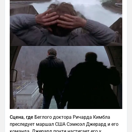
Сцена, где
Беглого доктора Ричарда Кимбла
преследует маршал США Сэмюэл Джерард и его
команда. Джерард почти настигает его у