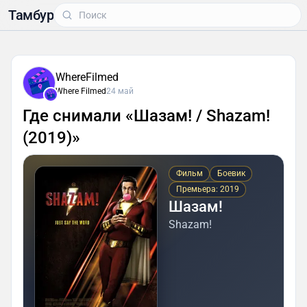
Тамбур
WhereFilmed
Where Filmed
24 май
Где снимали «Шазам! / Shazam!
(2019)»
Фильм
Боевик
Премьера: 2019
Шазам!
Shazam!