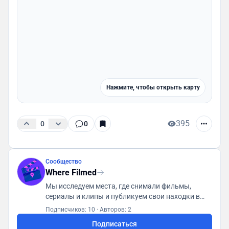
Нажмите, чтобы открыть карту
395
0
0
Сообщество
Where Filmed
Мы исследуем места, где снимали фильмы,
сериалы и клипы и публикуем свои находки в
базу данных доступную всем пользователям
Подписчиков: 10
·
Авторов: 2
Подписаться