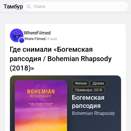
Тамбур
WhereFilmed
Where Filmed
24 май
Где снимали «Богемская
рапсодия / Bohemian Rhapsody
(2018)»
Фильм
Драма
Премьера: 2018
Богемская
рапсодия
Bohemian Rhapsody