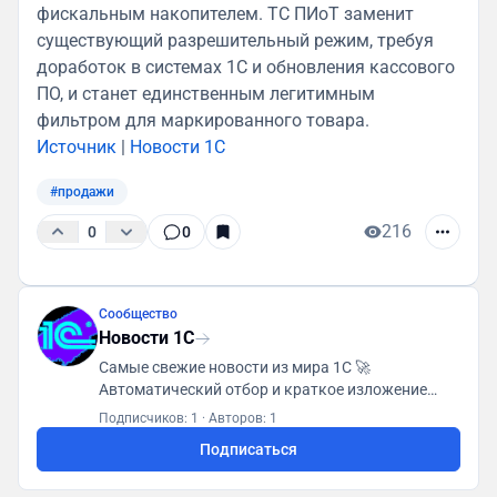
фискальным накопителем. ТС ПИоТ заменит
существующий разрешительный режим, требуя
доработок в системах 1С и обновления кассового
ПО, и станет единственным легитимным
фильтром для маркированного товара.
Источник
|
Новости 1С
#продажи
216
0
0
Сообщество
Новости 1С
Самые свежие новости из мира 1С 🚀
Автоматический отбор и краткое изложение
каждой новости 📌 Будь в курсе событий! 🔥 Для
Подписчиков: 1
·
Авторов: 1
контактов - @mirinda_tero
Подписаться