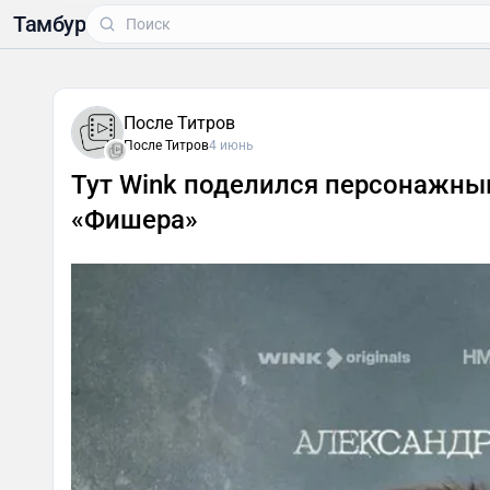
Тамбур
После Титров
После Титров
4 июнь
Тут Wink поделился персонажны
«Фишера»