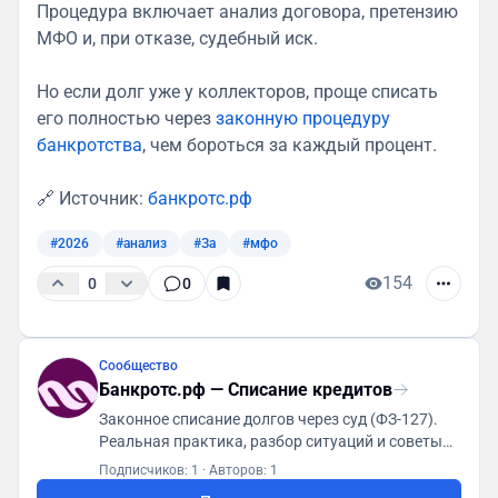
Процедура включает анализ договора, претензию
МФО и, при отказе, судебный иск.
Но если долг уже у коллекторов, проще списать
его полностью через
законную процедуру
банкротства
, чем бороться за каждый процент.
🔗 Источник:
банкротс.рф
#2026
#анализ
#За
#мфо
154
0
0
Сообщество
Банкротс.рф — Списание кредитов
Законное списание долгов через суд (ФЗ-127).
Реальная практика, разбор ситуаций и советы
юристов. ⚡️ Контакты: https://
Подписчиков: 1
·
Авторов: 1
банкротс.рф/contacts