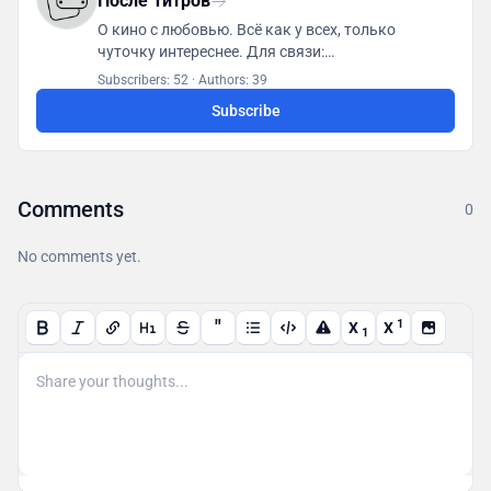
После Титров
О кино с любовью. Всё как у всех, только
чуточку интереснее. Для связи:
posletitrov@yandex.ru
Subscribers: 52
·
Authors: 39
Subscribe
Comments
0
No comments yet.
"
1
X
X
1