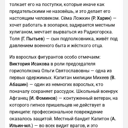
толкает его на поступки, которые иначе как
предательскими не назовёшь, и это делает его
настоящим человеком. Сёма Ложкин (
Р. Харин
) —
хочет работать в зоопарке, задирается местным
хулиганом, мечтает вырваться из Радиогорска.
Толя (
Г. Пытьев
) — сын подполковника, живёт под
давлением военного быта и жёсткого отца.
Из взрослых фигурантов особо отмечаем:
Виктория Исакова
в роли председателя
горисполкома Ольги Святославовны — одна из
первых одержимых. Капитан милиции Михеев (
В.
Абашин
) — один из немногих взрослых, кто
поначалу сохраняет рассудок. Школьный военрук
Афганец (
И. Фоминов
) — контуженный ветеран, на
которого гипноз пришельцев не действует в
принципе: профессиональное повреждение
оказалось защитой. Местный бандит Капитон (
А.
Ильин-мл.
) — во всех видит врагов, и это