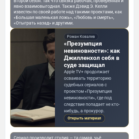
второй сезон. Так что связка рабочая, проверенная и
явно взаимовыгодная. Также Дэвид Э. Келли
известен по своей работе над такими проектами, как
«Большая маленькая ложь», «Любовь и смерть»,
«Отыграть назад» и другими.
Роман Ковалев
«Презумпция
невиновности»: как
Джилленхол себя в
суде защищал
Apple TV+ продолжает
осваивать территорию
судебных сериалов с
проектом «Презумпция
невиновности», где под
следствие попадает не кто-
нибудь, а прокурор.
Открыть материал
Сериал производит студия — та самая, чьё