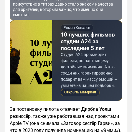
присутствие в титрах давно стало знаком качества
для зрителей, которым важно, что именно они
смотрят.
Роман Ковалев
10 лучших фильмов
студии А24 за
последние 5 лет
Студия А24 производит
фильмы, по-настоящему
достойные внимания. А что
среди них гарантированно
подарит вам массу эмоций —
узнаете из нашей подборки.
Открыть материал
За постановку пилота отвечает
Дирбла Уолш
—
режиссёр, также уже работавшая над проектами
Apple TV (она снимала «Заговор сестёр Гарви», за
что в 2023 году получила номинацию на «Эмми»).