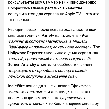
консультанты шоу
Саммер Рэй
и
Крис Джерико
.
Профессиональный рестлинг в качестве
консультантов для сериала на Apple TV — это что-
то новенькое.
Реакция прессы после показа оказалась тёплой,
местами горячей.
Variety
написал, что
«Эль
Фэннинг абсолютно магнетична, а Мишель
Пфайффер напоминает, почему она легенда»
.
The
Hollywood Reporter
лаконично оценил сериал как
«тёплый, приветливый и отлично сыгранный».
Screen Anarchy
отметил способность Фаннинг
«переходить от ярчайшего солнца к самой
глубокой полуночи в мгновение ока»
.
IndieWire
пошёл дальше и назвал Пфайффер
«чистым золотом»
— и добавил, что сериал в
целом воспринимается как
«упражнение в
принятии»
, отмечая, что Келли впервые снял шоу