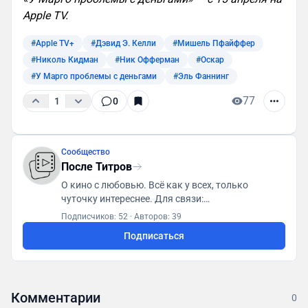
Apple TV.
#Apple TV+
#Дэвид Э. Келли
#Мишель Пфайффер
#Николь Кидман
#Ник Офферман
#Оскар
#У Марго проблемы с деньгами
#Эль Фаннинг
77
1
0
Сообщество
После Титров
О кино с любовью. Всё как у всех, только
чуточку интереснее. Для связи:
posletitrov@yandex.ru
Подписчиков: 52
·
Авторов: 39
Подписаться
Комментарии
0