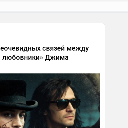
5 неочевидных связей между
о любовники» Джима