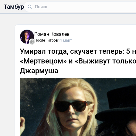
Тамбур
Роман Ковалев
После Титров
11 март
Умирал тогда, скучает теперь: 
«Мертвецом» и «Выживут тольк
Джармуша