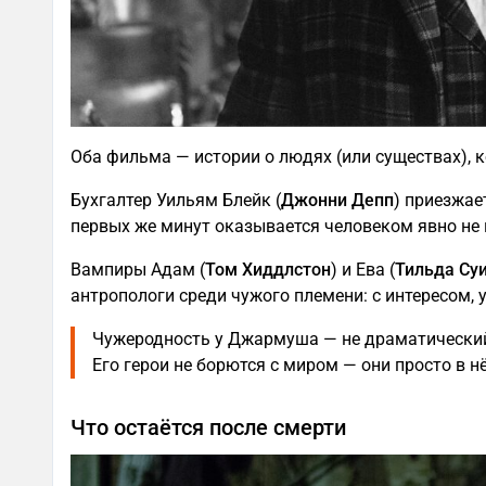
Оба фильма — истории о людях (или существах), к
Бухгалтер Уильям Блейк (
Джонни Депп
) приезжае
первых же минут оказывается человеком явно не 
Вампиры Адам (
Том Хиддлстон
) и Ева (
Тильда Су
антропологи среди чужого племени: с интересом,
Чужеродность у Джармуша — не драматический 
Его герои не борются с миром — они просто в н
Что остаётся после смерти