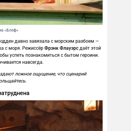
ма «Блеф»
одден давно завязала с морским разбоем —
жа с моря. Режиссёр
Фрэнк Флауэрс
даёт этой
тобы успеть познакомиться с бытом героини.
чивается навсегда.
оздают ложное ощущение, что сценарий
больщайтесь.
затруднена