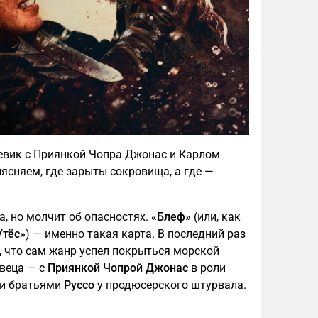
оевик с Приянкой Чопра Джонас и Карлом
сняем, где зарыты сокровища, а где —
, но молчит об опасностях.
«Блеф»
(или, как
Утёс»
) — именно такая карта. В последний раз
, что сам жанр успел покрыться морской
веца — с
Приянкой Чопрой Джонас
в роли
 и братьями
Руссо
у продюсерского штурвала.