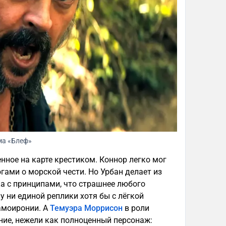
ма «Блеф»
нное на карте крестиком. Коннор легко мог
ами о морской чести. Но Урбан делает из
ка с принципами, что страшнее любого
у ни единой реплики хотя бы с лёгкой
самоиронии. А
Темуэра Моррисон
в роли
ние, нежели как полноценный персонаж: