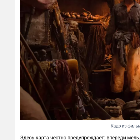
Кадр из филь
Здесь карта честно предупреждает: впереди мель