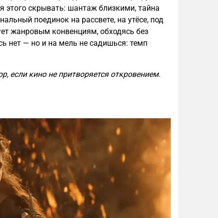
ся этого скрывать: шантаж близкими, тайна
альный поединок на рассвете, на утёсе, под
ует жанровым конвенциям, обходясь без
ь нет — но и на мель не садишься: темп
р, если кино не притворяется откровением.