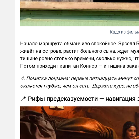
Кадр из филь
Начало маршрута обманчиво спокойное. Эрселл Б
живёт на острове, растит больного сына, ждёт му
тишине ровно столько времени, сколько нужно, ч
Потом приходит капитан Коннор — и тишина закан
⚠️ Пометка лоцмана: первые пятнадцать минут с
окажется глубже, чем он есть. Держите курс, не о
📍 Рифы предсказуемости — навигация 