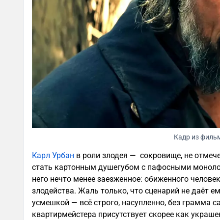
Кадр из филь
Карл Урбан
в роли злодея — сокровище, не отмече
стать картонным душегубом с пафосными монолог
него нечто менее заезженное: обиженного челове
злодейства. Жаль только, что сценарий не даёт ем
усмешкой — всё строго, насупленно, без грамма 
квартирмейстера присутствует скорее как украше