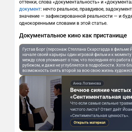
оттенки, слова «документальность» и «документа
документ
: нечто реальное, правдивое, задокумен
значение — зафиксированной реальности — и буд
однокоренными словами в этой статье.
Документальное кино как пристанище
Густав Борг (персонаж Стеллана Скарсгарда в фильме Й
начале своей карьеры один игровой фильм и к момент
между слов упоминает о том, что последняя его работа
рубежом, и даже не углубляется в подробности. Хотя бл
возможность снять второй за всю свою жизнь художес
Анна Логвинова
Вечное сияние чистых
«Сентиментальная цен
Что если самые сильные травмы
чистого листа? Ответ даёт Йоа
«Сентиментальная ценность».
Открыть материал