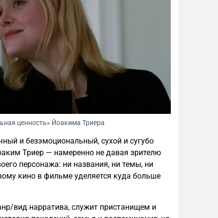
ьная ценность» Йоакима Триера
учный и безэмоциональный, сухой и сугубо
оаким Триер — намеренно не давая зрителю
его персонажа: ни названия, ни темы, ни
вому кино в фильме уделяется куда больше
анр/вид нарратива, служит пристанищем и