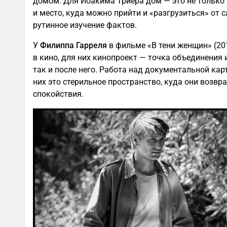
домом. Для Йоакима Триера дом — это не только 
и место, куда можно прийти и «разгрузиться» от 
рутинное изучение фактов.
У
Филиппа Гарреля
в фильме «В тени женщин» (20
в кино, для них кинопроект — точка объединения
так и после него. Работа над документальной кар
них это стерильное пространство, куда они возв
спокойствия.