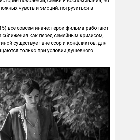
история поколений, семья и воспоминания, но
сложных чувств и эмоций, погрузиться в
15) всё совсем иначе: герои фильма работают
 и сближения как перед семейным кризисом,
тиной существует вне ссор и конфликтов, для
ращаются только при условии душевного