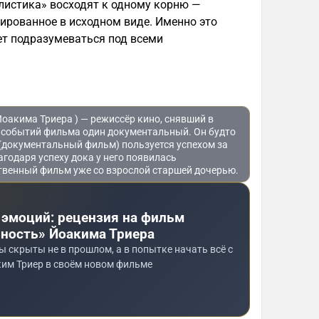
листика» восходят к одному корню —
тированное в исходном виде. Именно это
ет подразумеваться под всеми
оакима Триера ) — режиссёр кино, снявший в
у событий фильма один документальный. Он будто
 (документальный фильм) пользуется успехом за
агодаря успеху дока у него появилась
твенный фильм уже со взрослой старшей дочерью.
 эмоций: рецензия на фильм
ность» Йоакима Триера
 скрыты не в прошлом, а в попытке начать всё с
ким Триер в своём новом фильме