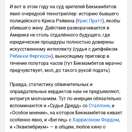
И вот в этом году на суд зрителей Бекмамбетов
явил очередной технотриллер: историю бывшего
полицейского Криса Рэйвена (
Крис Пратт
), якобы
убившего жену. Действие разворачивается в
Америке не столь отдалённого будущего, где
юридические процедуры полностью доверены
искусственному интеллекту (судья с дипфейком
Ребекки Фергюсон
), выносящему приговор в
течение полутора часов (тут Бекмамбетов мрачно
предчувствует, мол, до такого рукой подать).
Правда, статистику обвинительных и
оправдательных вердиктов нам не предъявляют,
интригуя молчанием. Тут по инерции обязательно
вспоминаются и «Судья Дредд» со
Сталлоне
, и
«Особое мнение», на которое Бекмамбетов кивает
особенно явно, и «Беглец» с
Харрисоном Фордом
,
и «Эквилибриум» — в общем, любое кино о