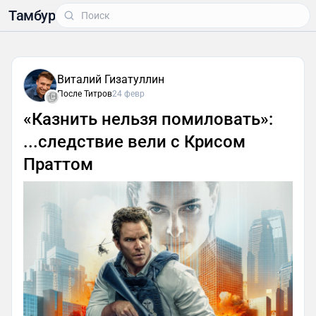
Тамбур
Виталий Гизатуллин
После Титров
24 февр
«Казнить нельзя помиловать»:
...следствие вели с Крисом
Праттом