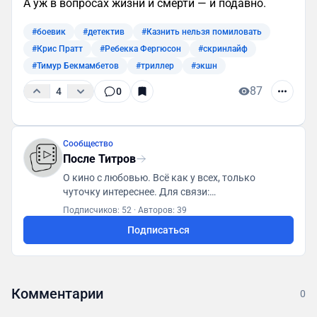
А уж в вопросах жизни и смерти — и подавно.
#боевик
#детектив
#Казнить нельзя помиловать
#Крис Пратт
#Ребекка Фергюсон
#скринлайф
#Тимур Бекмамбетов
#триллер
#экшн
87
4
0
Сообщество
После Титров
О кино с любовью. Всё как у всех, только
чуточку интереснее. Для связи:
posletitrov@yandex.ru
Подписчиков: 52
·
Авторов: 39
Подписаться
Комментарии
0