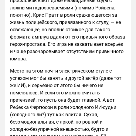
проскальзывают даже неожиданные ходы с
ложными подозреваемыми (помимо Рэйвена,
понятно). Крис Пратт в роли сражающегося за
жизнь полицейского, привязанного к стулу, — не
освежающее, но вполне стойкое для такого
формата амплуа вдали от его привычного образа
героя‑простака. Его игра не захватывает всерьёз
и чаще разочаровывает отсутствием привычного
юмора.
Место на этом почти электрическом стуле с
успехом мог бы занять и другой актёр (даже тот
же ИИ), и серьёзно от этого бы ничего не
поменялось. И если это можно считать
претензией, то пусть она будет главной. А вот
Ребекка Фергюсон в роли холодного ИИ‑судьи
(холодного ли?) тут как влитая. Сухая,
безэмоциональная, с яркой, но ровной и
холодно‑безупречной внешностью, будто и