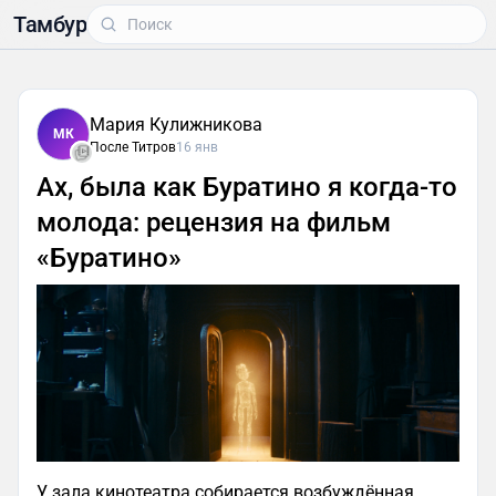
Тамбур
Мария Кулижникова
МК
После Титров
16 янв
Ах, была как Буратино я когда-то
молода: рецензия на фильм
«Буратино»
У зала кинотеатра собирается возбуждённая