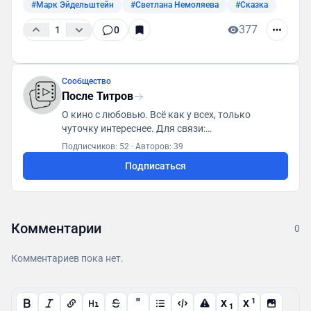
#Марк Эйдельштейн
#Светлана Немоляева
#Сказка
377
1
0
Сообщество
После Титров
О кино с любовью. Всё как у всех, только
чуточку интереснее. Для связи:
posletitrov@yandex.ru
Подписчиков: 52
·
Авторов: 39
Подписаться
Комментарии
0
Комментариев пока нет.
"
1
X
X
1