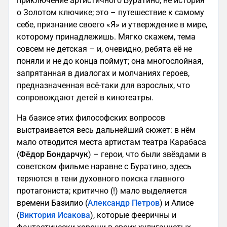
приключение артистичного Буратино, не история
о Золотом ключике; это – путешествие к самому
себе, признание своего «Я» и утверждение в мире,
которому принадлежишь. Мягко скажем, тема
совсем не детская – и, очевидно, ребята её не
поняли и не до конца поймут; она многослойная,
запрятанная в диалогах и молчаниях героев,
предназначенная всё-таки для взрослых, что
сопровождают детей в кинотеатры.
На базисе этих философских вопросов
выстраивается весь дальнейший сюжет: в нём
мало отводится места артистам театра Карабаса
(
Фёдор Бондарчук
) – герои, что были звёздами в
советском фильме наравне с Буратино, здесь
теряются в тени духовного поиска главного
протагониста; критично (!) мало выделяется
времени Базилио (
Александр Петров
) и Алисе
(
Виктория Исакова
), которые фееричны и