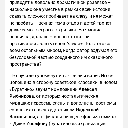
приводят к довольно драматичной развязке –
насколько она уместна в рамках всей истории,
сказать сложно: пробивает на слезу, и не может
не пробить – вечная тема отцов и детей тронет
даже самого строгого критика. Но эмоция
первична, дальше – вопрос: стоит ли
противопоставлять героя Алексея Толстого со
всем остальным миром, когда автор задумал его
безусловной частью созданного им сказочного
пространства?
Не случайно упомянут и тактичный вальс Игоря
Волошина в сторону советской классики: в новом
«Буратино» звучат композиции
Алексея
Рыбникова
, от которых ностальгические
мурашки; переосмыслены и дополнены костюмы
советских героев художником
Надеждой
Васильевой
; а в финальной сцене фильма оммаж
к
Диме Иосифову
(Буратино из экранизации