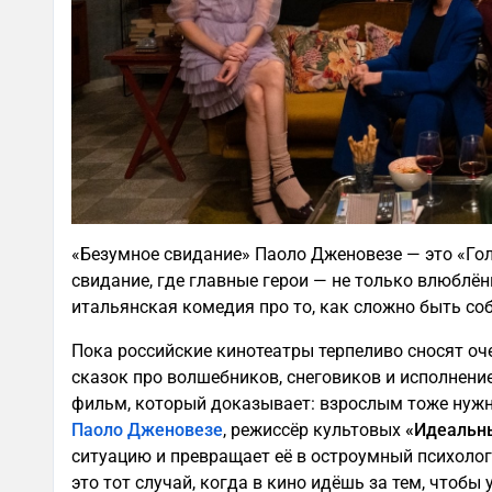
«Безумное свидание» Паоло Дженовезе — это «Го
свидание, где главные герои — не только влюблён
итальянская комедия про то, как сложно быть собо
Пока российские кинотеатры терпеливо сносят о
сказок про волшебников, снеговиков и исполнение
фильм, который доказывает: взрослым тоже нужн
Паоло Дженовезе
, режиссёр культовых
«Идеальн
ситуацию и превращает её в остроумный психоло
это тот случай, когда в кино идёшь за тем, чтобы