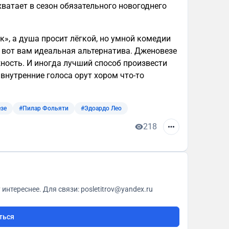
 хватает в сезон обязательного новогоднего
к», а душа просит лёгкой, но умной комедии
вот вам идеальная альтернатива. Дженовезе
жность. И иногда лучший способ произвести
 внутренние голоса орут хором что-то
зе
#Пилар Фольяти
#Эдоардо Лео
218
О кино с любовью. Всё как у всех, только чуточку интереснее. Для связи: posletitrov@yandex.ru
ться