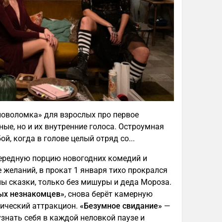
ловоломка» для взрослых про первое
ные, но и их внутренние голоса. Остроумная
й, когда в голове целый отряд со...
чередную порцию новогодних комедий и
 желаний, в прокат 1 января тихо прокрался
ы сказки, только без мишуры и деда Мороза.
ых незнакомцев»
, снова берёт камерную
гический аттракцион.
«Безумное свидание»
—
 узнать себя в каждой неловкой паузе и