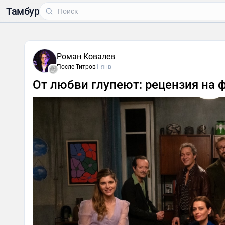
Тамбур
Роман Ковалев
После Титров
1 янв
От любви глупеют: рецензия на 