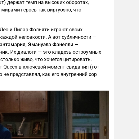
т) держат темп на высоких оборотах,
мирами героев так виртуозно, что
Лео и Пилар Фольяти играют своих
 каждой неловкости. А вот субличности —
Сантамария, Эмануэла Фанелли
—
ик. Их диалоги — это кладезь остроумных
столько живо, что хочется цитировать.
ют Queen в ключевой момент свидания (тот
о не представлял, как его внутренний хор