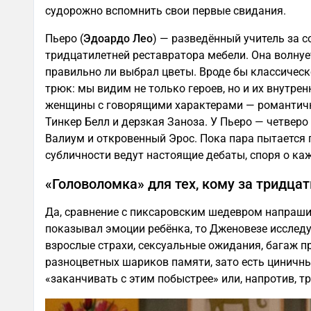
судорожно вспомнить свои первые свидания.
Пьеро (
Эдоардо Лео
) — разведённый учитель за с
тридцатилетней реставратора мебели. Она волнуе
правильно ли выбрал цветы. Вроде бы классическ
трюк: мы видим не только героев, но и их внутре
женщины с говорящими характерами — романтичн
Тинкер Белл и дерзкая Заноза. У Пьеро — четверо
Валиум и откровенный Эрос. Пока пара пытается п
субличности ведут настоящие дебаты, споря о каж
«Головоломка» для тех, кому за тридцат
Да, сравнение с пиксаровским шедевром напрашив
показывал эмоции ребёнка, то Дженовезе исслед
взрослые страхи, сексуальные ожидания, багаж 
разноцветных шариков памяти, зато есть циничны
«заканчивать с этим побыстрее» или, напротив, 