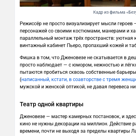
Кадр из фильма «Без
Режиссёр не просто визуализирует мысли героев 
персонажей со своими костюмами, манерами и ха
параллельный монтаж трёх пространств: уютная к
винтажный кабинет Пьеро, пропахший кожей и та
Фишка в том, что Дженовезе не скатывается в де
просто наблюдает — с юмором, нежностью и лёгко
пытаются пробиться сквозь собственные барьеры
(
написанный, кстати, в соавторстве с тремя жен
мужской и женской оптикой, не давая перевеса ни
Театр одной квартиры
Дженовезе — мастер камерных постановок, и здес
кино не нужны декорации на миллион. Действие 
времени, почти не выходя за пределы квартиры Л