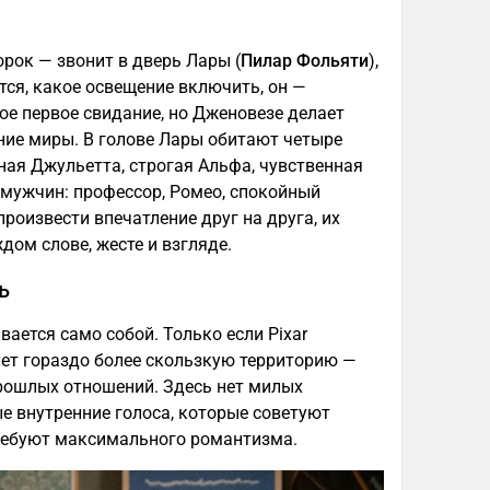
орок — звонит в дверь Лары (
Пилар Фольяти
),
тся, какое освещение включить, он —
ое первое свидание, но Дженовезе делает
нние миры. В голове Лары обитают четыре
ая Джульетта, строгая Альфа, чувственная
 мужчин: профессор, Ромео, спокойный
роизвести впечатление друг на друга, их
дом слове, жесте и взгляде.
ь
ается само собой. Только если Pixar
ует гораздо более скользкую территорию —
прошлых отношений. Здесь нет милых
е внутренние голоса, которые советуют
требуют максимального романтизма.