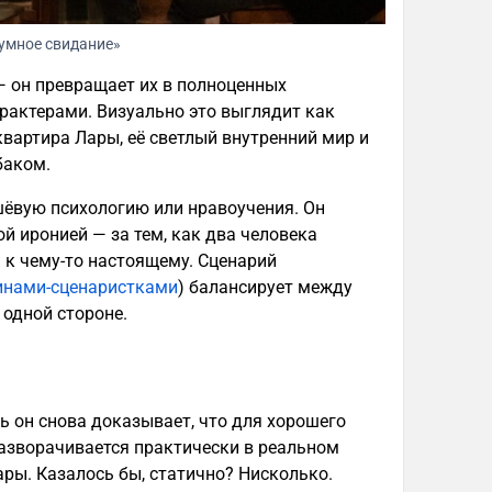
умное свидание»
— он превращает их в полноценных
рактерами. Визуально это выглядит как
вартира Лары, её светлый внутренний мир и
баком.
шёвую психологию или нравоучения. Он
й иронией — за тем, как два человека
 к чему-то настоящему. Сценарий
щинами-сценаристками
) балансирует между
 одной стороне.
ь он снова доказывает, что для хорошего
разворачивается практически в реальном
ары. Казалось бы, статично? Нисколько.