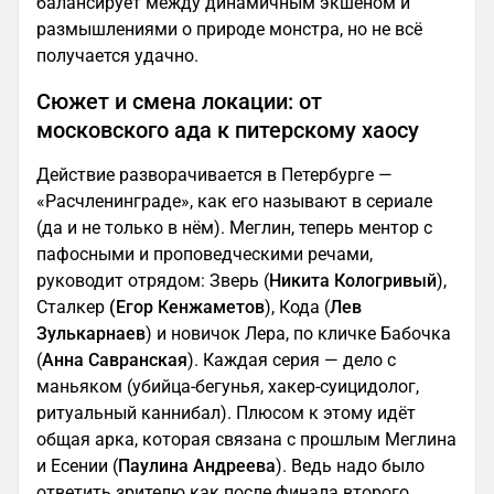
балансирует между динамичным экшеном и
размышлениями о природе монстра, но не всё
получается удачно.
Сюжет и смена локации: от
московского ада к питерскому хаосу
Действие разворачивается в Петербурге —
«Расчленинграде», как его называют в сериале
(да и не только в нём). Меглин, теперь ментор с
пафосными и проповедческими речами,
руководит отрядом: Зверь (
Никита Кологривый
),
Сталкер
(Егор Кенжаметов
), Кода (
Лев
Зулькарнаев
) и новичок Лера, по кличке Бабочка
(
Анна Савранская
). Каждая серия — дело с
маньяком (убийца-бегунья, хакер-суицидолог,
ритуальный каннибал). Плюсом к этому идёт
общая арка, которая связана с прошлым Меглина
и Есении (
Паулина Андреева
). Ведь надо было
ответить зрителю как после финала второго