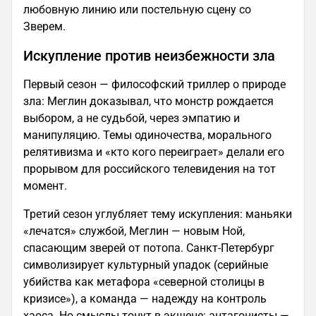
любовную линию или постельную сцену со
Зверем.
Искупление против неизбежности зла
Первый сезон — философский триллер о природе
зла: Меглин доказывал, что монстр рождается
выбором, а не судьбой, через эмпатию и
манипуляцию. Темы одиночества, морального
релятивизма и «кто кого переиграет» делали его
прорывом для российского телевидения на тот
момент.
Третий сезон углубляет тему искупления: маньяки
«лечатся» службой, Меглин — новым Ной,
спасающим зверей от потопа. Санкт-Петербург
символизирует культурный упадок (серийные
убийства как метафора «северной столицы в
кризисе»), а команда — надежду на контроль
хаоса. Но смыслы тонут в экшене: антагонисты —