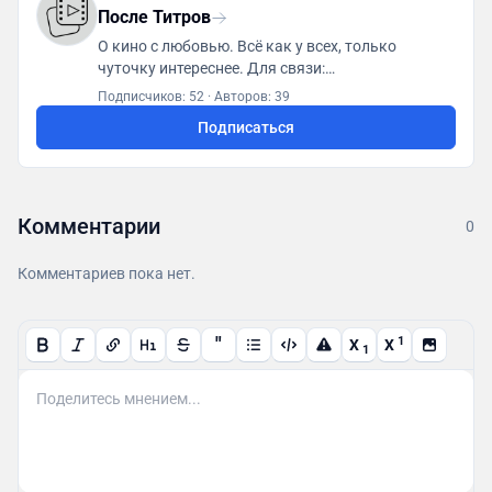
После Титров
О кино с любовью. Всё как у всех, только
чуточку интереснее. Для связи:
posletitrov@yandex.ru
Подписчиков: 52
·
Авторов: 39
Подписаться
Комментарии
0
Комментариев пока нет.
"
1
X
X
1