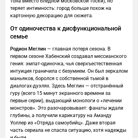
тона вместо бледной московской тоски), но
теряет интимность: город больше похож на
картонную декорацию для сюжета.
От одиночества к дисфункциональной
семье
Родион Меглин
— главная потеря сезона. В
первом сезоне Хабенский создавал мессианского
гения: эмпат-одиночка, чья сверхъестественная
интуиция граничила с безумием. Он был зеркалом
маньяков, боролся с собственной тьмой в
диалогах-дуэлях. Здесь Меглин — отстранённый
гуру (всего 15 минут экранного времени за
первые серии), выдающий монологи о «лечении
монстров». Это разочаровывает: фанаты ждали
глубины, а получили карикатуру на Аманду
Уоллер из «Отряда самоубийц». Даже вторая
часть сериала не спасла ситуацию, хотя надежды
и были.