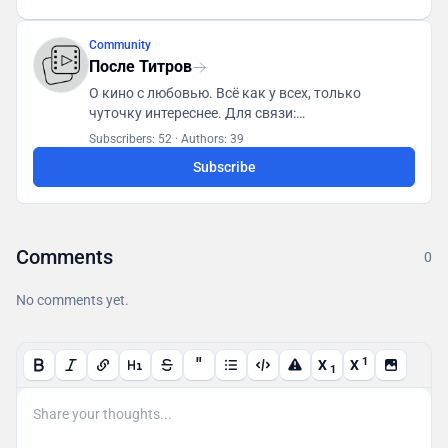
Community
После Титров
О кино с любовью. Всё как у всех, только
чуточку интереснее. Для связи:
posletitrov@yandex.ru
Subscribers: 52
·
Authors: 39
Subscribe
Comments
0
No comments yet.
"
1
X
X
1