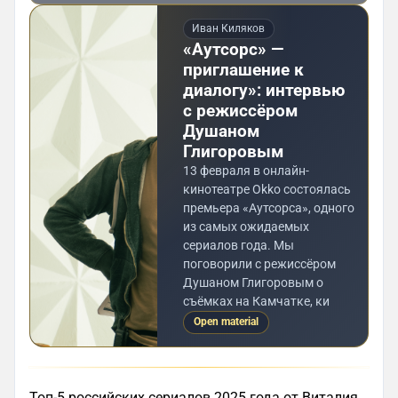
Иван Киляков
«Аутсорс» —
приглашение к
диалогу»: интервью
с режиссёром
Душаном
Глигоровым
13 февраля в онлайн-
кинотеатре Okko состоялась
премьера «Аутсорса», одного
из самых ожидаемых
сериалов года. Мы
поговорили с режиссёром
Душаном Глигоровым о
съёмках на Камчатке, ки
Open material
Топ-5 российских сериалов 2025 года от Виталия