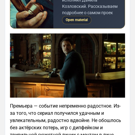
исполнил Данила
Козловский. Рассказываем
подробнее о самом проек
Open material
Премьера — событие непременно радостное. Из-
за того, что сериал получился удачным и
увлекательным, радостно вдвойне. Не обошлось
без актёрских потерь, игр с дипфейком и
тривильной сюжетной линии с ментом в лице