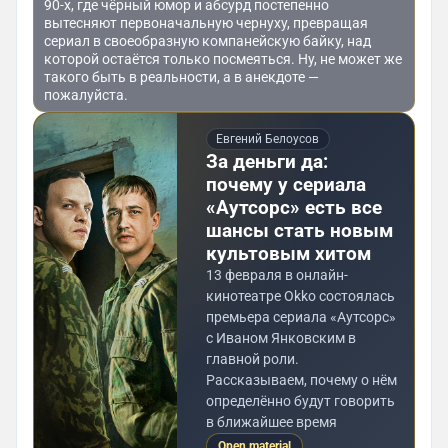
90-х, где чёрный юмор и абсурд постепенно
вытесняют первоначальную чернуху, превращая
сериал в своеобразную компанейскую байку, над
которой остаётся только посмеяться. Ну, не может же
такого быть в реальности, а в анекдоте —
пожалуйста.
Евгений Белоусов
За деньги да:
почему у сериала
«Аутсорс» есть все
шансы стать новым
культовым хитом
13 февраля в онлайн-
кинотеатре Okko состоялась
премьера сериала «Аутсорс»
с Иваном Янковским в
главной роли.
Рассказываем, почему о нём
определённо будут говорить
в ближайшее время
Open material