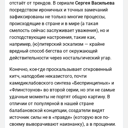
отстаёт от трендов. В сериале
Сергея Васильева
посредством ироничных и точных замечаний
зафиксированы не только многие процессы,
происходящие в стране и в мире (а такая
смелость сейчас заслуживает уважения), но и
господствующие настроения, такие как,
например, (ю)питерский эскапизм — крайне
вредный способ бегства от окружающей
действительности через ностальгический угар.
Конечно, кое‑где проскальзывает откровенный
китч, наподобие неказистого, почти
камедиклабовского синтеза «Беспринципных» и
«Флинстоунов» во второй серии, но эти не самые
удачные моменты не портят общую картину. В
отличии от популярной в нашей стране
балабановской концепции, создатели видят
источник силы не в «правде» (которую все по-
своему выворачивают наизнанку), а в прощении.