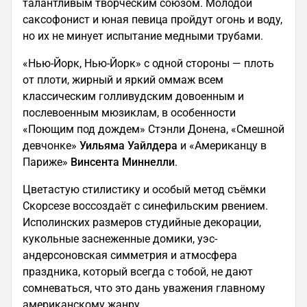
талантливым творческим союзом. Молодой
саксофонист и юная певица пройдут огонь и воду,
но их не минует испытание медными трубами.
«Нью-Йорк, Нью-Йорк» с одной стороны — плоть
от плоти, жирный и яркий оммаж всем
классическим голливудским довоенным и
послевоенным мюзиклам, в особенности
«Поющим под дождем» Стэнли Донена, «Смешной
девчонке»
Уильяма Уайлдера
и «Американцу в
Париже»
Винсента Миннелли
.
Цветастую стилистику и особый метод съёмки
Скорсезе воссоздаёт с синефильским рвением.
Исполинских размеров студийные декорации,
кукольные заснеженные домики, уэс-
андерсоновская симметрия и атмосфера
праздника, который всегда с тобой, не дают
сомневаться, что это дань уважения главному
американскому жанру.