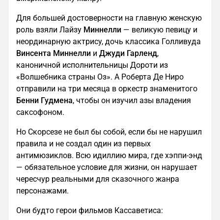
Для большей достоверности на главную женскую
роль взяли Лайзу
Миннелли
— великую певицу и
неординарную актрису, дочь классика Голливуда
Винсента Миннелли
и
Джуди Гарленд
,
каноничной исполнительницы Дороти из
«Волшебника страны Оз». А Роберта Де Ниро
отправили на три месяца в оркестр знаменитого
Бенни Гудмена
, чтобы он изучил азы владения
саксофоном.
Но Скорсезе не был бы собой, если бы не нарушил
правила и не создал один из первых
антимюзиклов. Всю идиллию мира, где хэппи-энд
— обязательное условие для жизни, он нарушает
чересчур реальными для сказочного жанра
персонажами.
Они будто герои фильмов Кассаветиса: