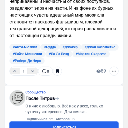
неприкаянны и несчастны от своих поступков,
разделяют экран на части. И на фоне их бурных
настоящих чувств идеальный мир мюзикла
становится насквозь фальшивым, плоской
театральной декорацией, которая разваливается
от настоящей правды жизни.
#Анти-мюзикл
#Будда
#Джокер
#Джон Кассаветис
#Лайза Миннелли
#Ла-Ла Ленд
#Мартин Скорсезе
#Роберт Де Ниро
89
1
0
Сообщество
После Титров
О кино с любовью. Всё как у всех, только
чуточку интереснее. Для связи:
posletitrov@yandex.ru
Подписчиков: 52
·
Авторов: 39
Подписаться