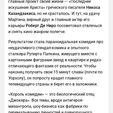
главный проект своей жизни — «Последнее
искушение Христа» греческого писателя
Никоса
Казандзакиса
, но не срасталось. И тут, на удачу
Мартина, верный друг и главный актер его
карьеры
Роберт Де Ниро
посоветовал отвлечься
и снять кино жанром полегче.
Результатом стала параноидальная комедия про
неудачливого стендап-комика и опытного
сталкера Руперта Папкина, живущего вместе с
картонными фигурами звезд в квартире и редко
отличающего фантазии от реальности. Чтобы
наконец получить свои 15 минут славы (почти по
Уорхолу), он попросту крадет главного
телеведущего страны и берет его в заложники.
«Король комедии» — это биологический отец
«Джокера». Все темы, вроде антигероя-
мизантропа, шоу-бизнеса как фабрики по
перемалыванию личностей и равнодушного