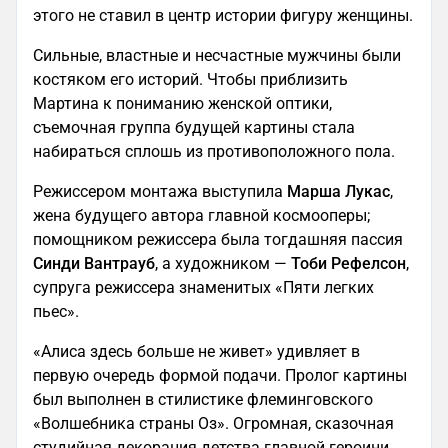
этого не ставил в центр истории фигуру женщины.
Сильные, властные и несчастные мужчины были
костяком его историй. Чтобы приблизить
Мартина к пониманию женской оптики,
съемочная группа будущей картины стала
набираться сплошь из противоположного пола.
Режиссером монтажа выступила
Марша Лукас
,
жена будущего автора главной космооперы;
помощником режиссера была тогдашняя пассия
Синди Вантрауб
, а художником —
Тоби Рефелсон
,
супруга режиссера знаменитых «Пяти легких
пьес».
«Алиса здесь больше не живет» удивляет в
первую очередь формой подачи. Пролог картины
был выполнен в стилистике флеминговского
«Волшебника страны Оз». Огромная, сказочная
студийная декорация детства главной героини