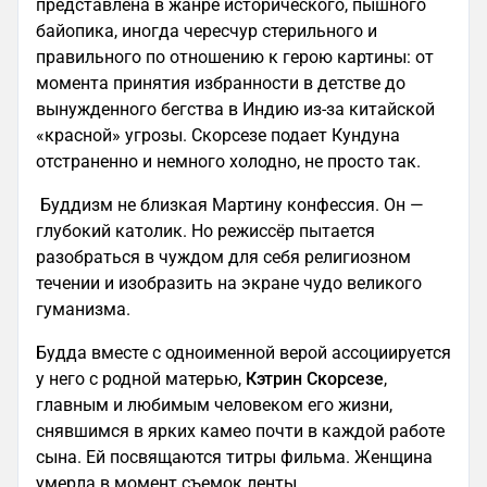
представлена в жанре исторического, пышного
байопика, иногда чересчур стерильного и
правильного по отношению к герою картины: от
момента принятия избранности в детстве до
вынужденного бегства в Индию из-за китайской
«красной» угрозы. Скорсезе подает Кундуна
отстраненно и немного холодно, не просто так.
Буддизм не близкая Мартину конфессия. Он —
глубокий католик. Но режиссёр пытается
разобраться в чуждом для себя религиозном
течении и изобразить на экране чудо великого
гуманизма.
Будда вместе с одноименной верой ассоциируется
у него с родной матерью,
Кэтрин Скорсезе
,
главным и любимым человеком его жизни,
снявшимся в ярких камео почти в каждой работе
сына. Ей посвящаются титры фильма. Женщина
умерла в момент съемок ленты.